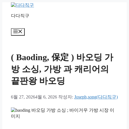
컨
텐
다다직구
츠
로
건
메
너
뉴
뛰
기
( Baoding, 保定 ) 바오딩 가
방 소싱, 가방 과 캐리어의
끝판왕 바오딩
6월 27, 2026
4월 6, 2026
작성자:
Joseph,song(다다직구)