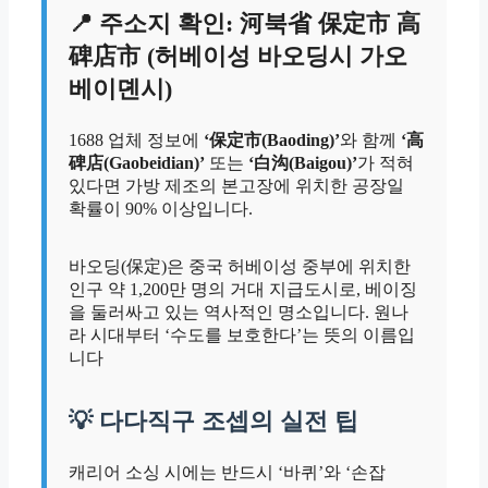
📍 주소지 확인: 河북省 保定市 高
碑店市 (허베이성 바오딩시 가오
베이뎬시)
1688 업체 정보에
‘保定市(Baoding)’
와 함께
‘高
碑店(Gaobeidian)’
또는
‘白沟(Baigou)’
가 적혀
있다면 가방 제조의 본고장에 위치한 공장일
확률이 90% 이상입니다.
바오딩(保定)은 중국 허베이성 중부에 위치한
인구 약 1,200만 명의 거대 지급도시로, 베이징
을 둘러싸고 있는 역사적인 명소입니다. 원나
라 시대부터 ‘수도를 보호한다’는 뜻의 이름입
니다
💡 다다직구 조셉의 실전 팁
캐리어 소싱 시에는 반드시 ‘바퀴’와 ‘손잡