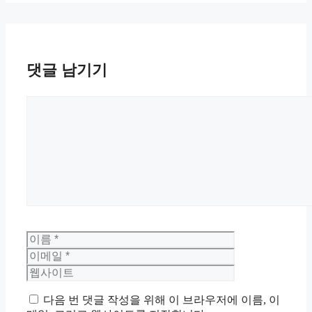
댓글 남기기
댓
글
이
이
름
메
웹
일
사
이
트
다음 번 댓글 작성을 위해 이 브라우저에 이름, 이