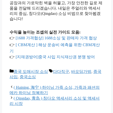
공장과의 가로막힌 벽을 허물고, 가장 안전한 길로 제
품을 전달해 드리겠습니다. 내일은 주얼리와 액세서
리의 중심, 칭다오(Qingdao) 소싱 비법으로 찾아뵙겠
습니다!
수익을 높이는 조셉의 실전 가이드 모음:
👉
[1688 가격협상] 1688소싱 및 판매자 가격 협상
👉
[ CBM계산 ] 해상 운송비 예측을 위한 CBM계산
기
👉
[지재권방어]중국 사입 지식재산권 분쟁 방어
카
태
중국 도매시장 소싱
다다직구
,
바오딩가방
,
중국
테
그
사입
,
중국소싱
고
리
( Haining, 海宁 ) 하이닝 가죽 소싱, 가죽과 패션의
메카 하이닝 정복하기
( Qingdao, 青岛 ) 칭다오 액세서리 소싱 및 액세서
리 시장