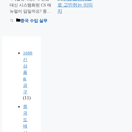
파는 가격 전쟁에서 안
대신 시스템화된 CS 매
전하게 탈출하는 유일한
뉴얼이 답일까요? 중국
열쇠는 ‘나만의 브랜드
수입 비즈니스에서 수입
중국 수입 실무
구축’과 ‘지식재산권(지
불량품 발생과 고객 클
재권)방어벽’입니다. 로
레임(CS)은 피해갈 수
고·패키징 브랜딩 …
더
없는 필연입니다. 이론
읽기
적으로는 반품이 쉬워
보이지만, 실무적으로는
1688
왕복 국제 물류비 장벽
신
때문에 대안을 찾아야
상
하죠. 다다직구 조셉이
품
소싱처 공장 협상법부터
&
국내 불만 고객을 단골
공
로 만드는 실전 CS 시나
리오까지 낱낱이 공개합
구
(11)
니다. 설레는 마음으로
사입한 제품 박스를 국
중
내에서 …
더 읽기
국
도
매