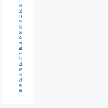
1688
공
장
다
이
렉
트
소
싱
마
진
원
가
분
석
가
이
드