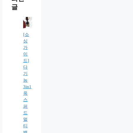
글
[소
싱
가
이
드]
다
기
능
3in1
옥
스
퍼
드
멀
티
백