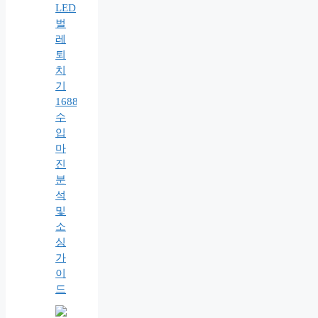
LED
벌
레
퇴
치
기
1688
수
입
마
진
분
석
및
소
싱
가
이
드