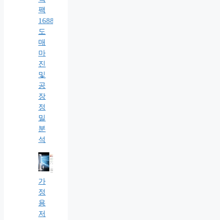
팩
1688
도
매
마
진
및
공
장
정
밀
분
석
가
정
용
저