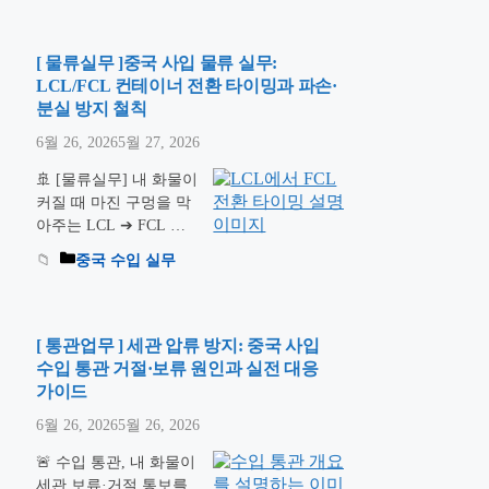
국내 수입 절차를 밟을
때, 셀러의 생존 마진을
결정짓는 가장 결정적인
[ 물류실무 ]중국 사입 물류 실무:
인프라가 바로 HS코드
LCL/FCL 컨테이너 전환 타이밍과 파손·
(HS Code)입니다. 조사
분실 방지 철칙
를 소홀히 하여 엉뚱한
6월 26, 2026
5월 27, 2026
세번으로 신고했다가는
어마어마한 부가세 추징
🚢 [물류실무] 내 화물이
을 당하거나, 수입 통관
커질 때 마진 구멍을 막
보류 장벽에 막혀 전량
아주는 LCL ➔ FCL 전
폐기해야 하는 비극을
환 공식과 독점 물류 안
중국 수입 실무
맞이할 수 있습니다. 관
전 철칙 중국 사입 무역
세청 유니패스(UNI-
규모가 커지고 발주 상
PASS)를 통한 …
더 읽
자 수량이 늘어날 때, 셀
기
러가 반드시 도달하게
[ 통관업무 ] 세관 압류 방지: 중국 사입
되는 중대한 분기점이
수입 통관 거절·보류 원인과 실전 대응
바로 LCL(소량 화물)에
가이드
서 FCL(단독 컨테이너)
6월 26, 2026
5월 26, 2026
로의 전환 타이밍입니
다. 막연하게 “물량이 많
🚨 수입 통관, 내 화물이
아졌으니 컨테이너 하나
세관 보류·거절 통보를