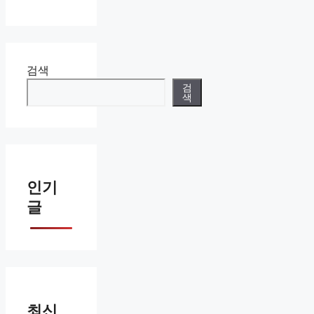
검색
검
색
인기
글
최신