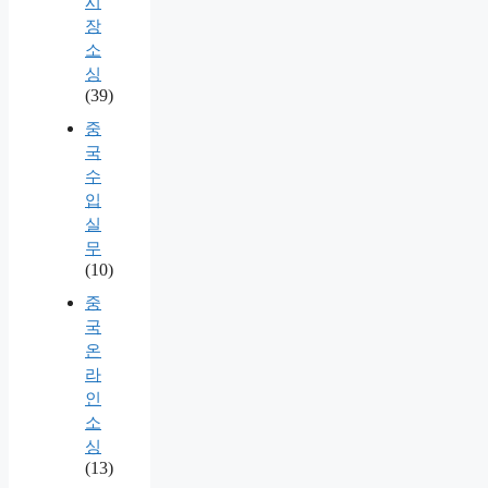
시
장
소
싱
(39)
중
국
수
입
실
무
(10)
중
국
온
라
인
소
싱
(13)