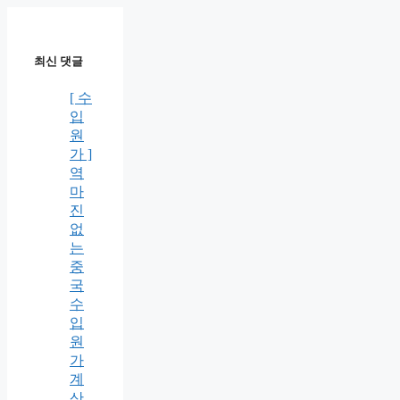
최신 댓글
[ 수
입
원
가 ]
역
마
진
없
는
중
국
수
입
원
가
계
산