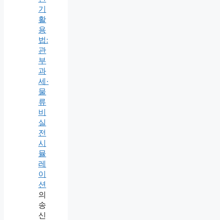
기
활
용
법:
관
부
과
세·
물
류
비
실
전
시
뮬
레
이
션
의
송
신