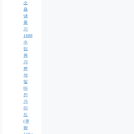
소
음
냉
풍
기
1688
수
입
원
가
분
석
및
마
진
가
이
드
(쿠
팡