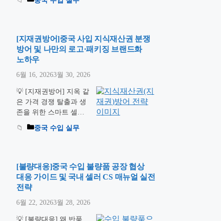
중국 수입 실무
인증 장벽을 정면으로
비즈니스를 하면서 컨테
돌파해 내는 셀러만이
이너를 통째로 채우는
아무나 …
더 읽기
대형 무역이 아닌, 박스
단위로 쪼개어 들여오는
[지재권방어]중국 사입 지식재산권 분쟁
소량 혼적 화물(LCL) 수
방어 및 나만의 로고·패키징 브랜드화
입을 진행할 때 가장 먼
노하우
저 파악해야 하는 단위
6월 16, 2026
3월 30, 2026
가 바로 CBM계산
(Cubic Meter)입니다. 해
💡 [지재권방어] 지옥 같
상 물류비는 무게가 아
은 가격 경쟁 탈출과 생
무리 가벼워도 내 화물
존을 위한 스마트 셀러
이 차지하는 부피 공간
의 필수 지침서 중국
중국 수입 실무
이 크면 운임이 폭등하
1688이나 도매시장에서
기 …
더 읽기
보석 같은 물건을 소싱
해 신나게 팔고 있던 어
느 날, 갑자기 날아온
[불량대응]중국 수입 불량품 공장 협상
‘상표권 침해 내용증
대응 가이드 및 국내 셀러 CS 매뉴얼 실전
명’! 수입 셀러라면 누구
전략
나 겪을 수 있는 가장 치
6월 22, 2026
3월 28, 2026
명적인 리스크입니다.
남들과 똑같은 기성품을
💡 [불량대응] 왜 반품