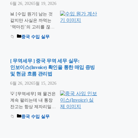
6월 26, 2026
5월 19, 2026
포장 등의 업무를 하고
있습니다. 직접 물류 업
📊 [수입 원가] 남는 것
무까지 하는 곳도 있지
같지만 사실은 까먹는
만 상품을 인수,보관,검
‘역마진’의 고리를 끊어
수포장 등의 업무를 하
내십시오. 많은 초보 무
중국 수입 실무
는 곳이 많습니다 나무
역 셀러분들이 중국
위키’배송대행’ 중국 …
1688이나 이우 시장에서
더 읽기
2만 원에 떼온 물건을
국내에서 4만 원에 팔면
[ 무역세무 ] 중국 무역 세무 실무:
무조건 이득이라고 착각
인보이스(Invoice) 확인을 통한 매입 증빙
합니다. 하지만 환율 변
및 현금 흐름 관리법
동성, 관·부가세 국경세,
6월 26, 2026
5월 15, 2026
소량화물 LCL 부피 운
임(CBM), 국내 연동 수
💡 [무역세무] 왜 물건은
수료를 철저히 녹여내지
계속 팔리는데 내 통장
않으면 통장 잔고가 제
잔고는 항상 제자리일까
자리걸음을 걷는 미스터
요? 중국 수입 비즈니스
중국 수입 실무
리에 직면합니다. 관세
를 시작하고 신나게 매
청 유니패스(UNI-PASS)
출을 올리다 보면 묘한
의 세무 검증 …
더 읽기
현상을 마주하게 됩니