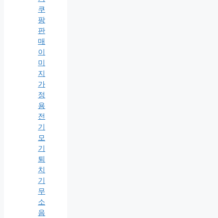
가
정
용
전
기
모
기
퇴
치
기
무
소
음