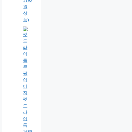
119,000
원
상
품)
펫
드
라
이
룸
1688