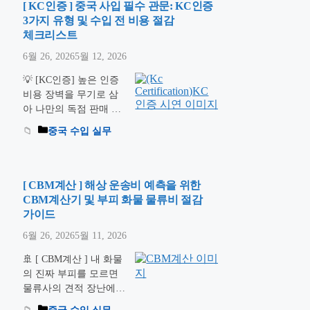
다. 분명 마진을 남기고
[ KC인증 ] 중국 사입 필수 관문: KC인증
팔고 있는데 정작 다음
3가지 유형 및 수입 전 비용 절감
차수 사입 자금이나 관
체크리스트
부과세를 결제할 현금이
6월 26, 2026
5월 12, 2026
부족한 현상이죠. 장부
상으로는 흑자인데 돈이
💡 [KC인증] 높은 인증
돌지 않아 무너지는 ‘흑
비용 장벽을 무기로 삼
자 도산’의 늪입니다. 합
아 나만의 독점 판매 마
법적인 매입 증빙을 확
진을 구축하십시오. 중
중국 수입 실무
보하는 인보이스
국 사입 유통을 꿈꾸는
(Invoice) 확인 절차부터
수많은 셀러들이 가장
튼튼한 …
더 읽기
무서워하고 빈번하게 좌
절하는 구간이 바로 KC
[ CBM계산 ] 해상 운송비 예측을 위한
국가통합인증마크
CBM계산기 및 부피 화물 물류비 절감
(Korea Certification)입니
가이드
다. 수백만 원에 달하는
6월 26, 2026
5월 11, 2026
인증 비용과 복잡한 서
류 절차 때문에 “정말 이
🚢 [ CBM계산 ] 내 화물
길을 가야 하나” 망설여
의 진짜 부피를 모르면
지기 마련이죠. 하지만
물류사의 견적 장난에
역설적으로 이 거대한
무너집니다. 중국 사입