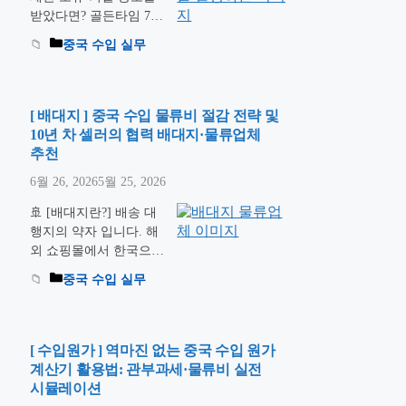
빌려야지” 했다간 보이
받았다면? 골든타임 72
지 않는 고정 부대비용
시간 안에 해결해야 합
중국 수입 실무
폭탄을 맞고 마진이 …
니다. 중국에서 보석 같
더 읽기
은 아이템을 소싱해 국
내 배항에 입항시켰는
데, 관세사로부터 “세관
[ 배대지 ] 중국 수입 물류비 절감 전략 및
검사에 걸려 통관이 보
10년 차 셀러의 협력 배대지·물류업체
류되었습니다”라는 연
추천
락을 받으면 온몸의 피
6월 26, 2026
5월 25, 2026
가 차갑게 식는 기분이
듭니다. 올바른 행정 절
🚢 [배대지란?] 배송 대
차를 모른 채 시간을 허
행지의 약자 입니다. 해
비하면 보류가 거절로,
외 쇼핑몰에서 한국으로
거절이 ‘세관 압류 및 강
직접 배송해주지 않거나
중국 수입 실무
제 폐기’라는 매매 손실
배송비가 비쌀 때 현지
로 이어집니다. 신고서
에서 물건을 대신 받아
…
더 읽기
한국으로 보내주는 물류
업체입니다. 대부분 창
[ 수입원가 ] 역마진 없는 중국 수입 원가
고를 가지고 있으면서
계산기 활용법: 관부과세·물류비 실전
여러 공장에서 입고된
시뮬레이션
물품을 보관 및 검수, 재