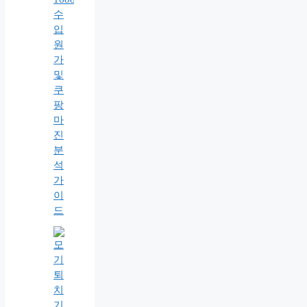
수
입
원
가
및
쿠
팡
마
진
분
석
가
이
드