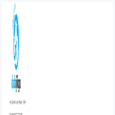
컨
텐
츠
로
건
너
뛰
기
다다직구