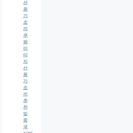
선
풍
기
조
끼
추
천
및
중
국