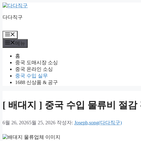
컨
텐
다다직구
츠
로
건
메
너
뉴
메뉴
뛰
기
홈
중국 도매시장 소싱
중국 온라인 소싱
중국 수입 실무
1688 신상품 & 공구
[ 배대지 ] 중국 수입 물류비 절
6월 26, 2026
5월 25, 2026
작성자:
Joseph,song(다다직구)