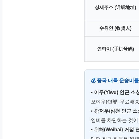
상세주소 (详细地址)
수취인 (收货人)
연락처 (手机号码)
💰 중국 내륙 운송비
•
이우(Yiwu) 인근 소싱
오여우(包邮, 무료배송)
•
광저우/심천 인근 소
임비를 차단하는 것이
•
위해(Weihai) 거점 
대행 직구 화물은 위