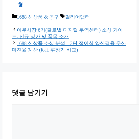
형
카
태
1688 신상품 & 공구
멀리어댑터
테
그
고
이우시장 6기(글로벌 디지털 무역센터) 소싱 가이
리
드: 신규 상가 및 품목 소개
1688 신상품 소싱 분석 – 3단 접이식 양산겸용 우산
마진율 계산 (feat. 쿠팡가 비교)
댓글 남기기
댓
글