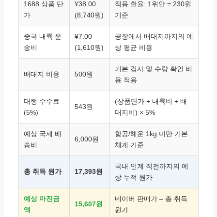
1688 상품 단
¥38.00
적용 환율: 1위안 = 230원
가
(8,740원)
기준
중국 내륙 운
¥7.00
공장에서 배대지까지의 예
송비
(1,610원)
상 평균 비용
기본 검사 및 수량 확인 비
배대지 비용
500원
용 적용
대행 수수료
(상품단가 + 내륙비 + 배
543원
(5%)
대지비) × 5%
예상 국제 배
항공/해운 1kg 미만 기본
6,000원
송비
체계 기준
국내 인계 직전까지의 예
총 취득 원가
17,393원
상 누적 원가
예상 마진금
네이버 판매가 – 총 취득
15,607원
액
원가