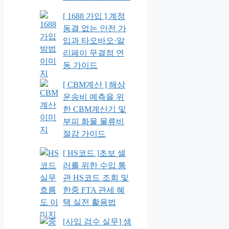
[ 1688 가입 ] 계정
동결 없는 안전 가
입과 타오바오·알
리페이 무결점 연
동 가이드
[ CBM계산 ] 해상
운송비 예측을 위
한 CBM계산기 및
부피 화물 물류비
절감 가이드
[ HS코드 ]초보 셀
러를 위한 수입 통
관 HS코드 조회 및
한중 FTA 관세 혜
택 실전 활용법
[사입 검수 실무] 샘