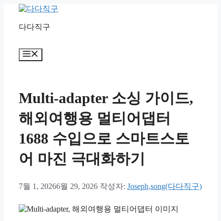
컨
텐
다다직구
츠
로
건
메
너
뉴
뛰
기
Multi-adapter 소싱 가이드,
해외여행용 멀티어댑터
1688 수입으로 스마트스토
어 마진 극대화하기
7월 1, 2026
6월 29, 2026
작성자:
Joseph,song(다다직구)