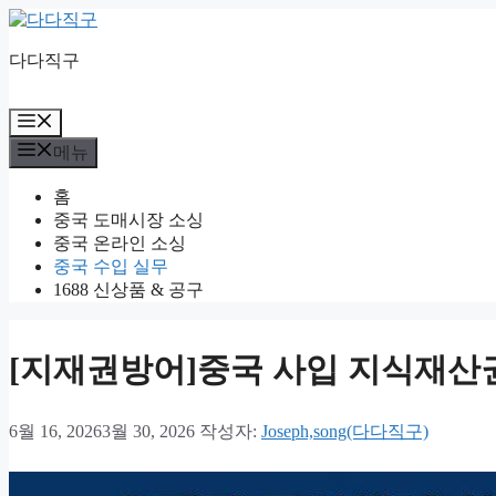
컨
텐
다다직구
츠
로
건
메
너
뉴
메뉴
뛰
기
홈
중국 도매시장 소싱
중국 온라인 소싱
중국 수입 실무
1688 신상품 & 공구
[지재권방어]중국 사입 지식재산권
6월 16, 2026
3월 30, 2026
작성자:
Joseph,song(다다직구)