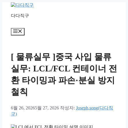
컨
텐
다다직구
츠
로
건
메
너
뉴
뛰
기
[ 물류실무 ]중국 사입 물류
실무: LCL/FCL 컨테이너 전
환 타이밍과 파손·분실 방지
철칙
6월 26, 2026
5월 27, 2026
작성자:
Joseph,song(다다직
구)