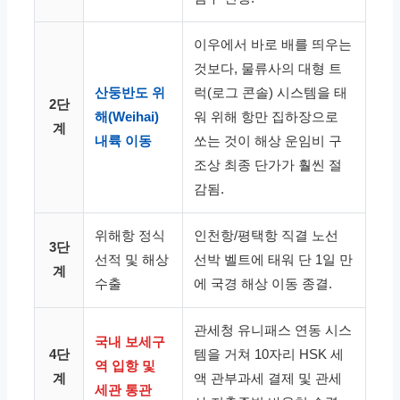
이우에서 바로 배를 띄우는
것보다, 물류사의 대형 트
산둥반도 위
럭(로그 콘솔) 시스템을 태
2단
해(Weihai)
워 위해 항만 집하장으로
계
내륙 이동
쏘는 것이 해상 운임비 구
조상 최종 단가가 훨씬 절
감됨.
위해항 정식
인천항/평택항 직결 노선
3단
선적 및 해상
선박 벨트에 태워 단 1일 만
계
수출
에 국경 해상 이동 종결.
관세청 유니패스 연동 시스
국내 보세구
4단
템을 거쳐 10자리 HSK 세
역 입항 및
계
액 관부과세 결제 및 관세
세관 통관