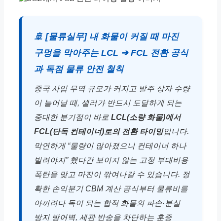
🚢 [물류실무] 내 화물이 커질 때 마진
구멍을 막아주는 LCL ➔ FCL 전환 공식
과 독점 물류 안전 철칙
중국 사입 무역 규모가 커지고 발주 상자 수량
이 늘어날 때, 셀러가 반드시 도달하게 되는
중대한 분기점이 바로
LCL(소량 화물)에서
FCL(단독 컨테이너)로의 전환 타이밍
입니다.
막연하게 “물량이 많아졌으니 컨테이너 하나
빌려야지” 했다간 보이지 않는 고정 부대비용
폭탄을 맞고 마진이 깎여나갈 수 있습니다. 정
확한 손익분기 CBM 계산 공식부터 물류비를
아끼려다 독이 되는 합적 화물의 파손·분실
방지 방어벽, 세관 반송을 차단하는 훈증