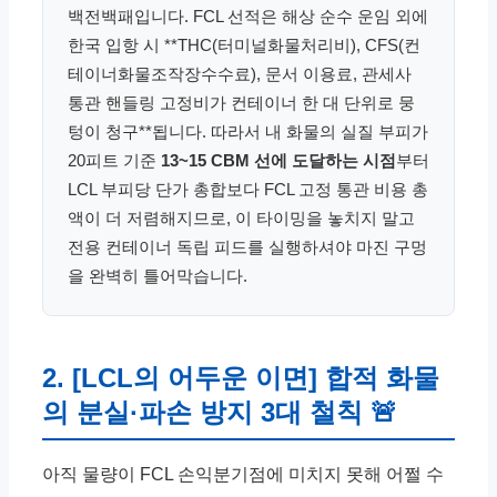
백전백패입니다. FCL 선적은 해상 순수 운임 외에
한국 입항 시 **THC(터미널화물처리비), CFS(컨
테이너화물조작장수수료), 문서 이용료, 관세사
통관 핸들링 고정비가 컨테이너 한 대 단위로 뭉
텅이 청구**됩니다. 따라서 내 화물의 실질 부피가
20피트 기준
13~15 CBM 선에 도달하는 시점
부터
LCL 부피당 단가 총합보다 FCL 고정 통관 비용 총
액이 더 저렴해지므로, 이 타이밍을 놓치지 말고
전용 컨테이너 독립 피드를 실행하셔야 마진 구멍
을 완벽히 틀어막습니다.
2. [LCL의 어두운 이면] 합적 화물
의 분실·파손 방지 3대 철칙 🚨
아직 물량이 FCL 손익분기점에 미치지 못해 어쩔 수