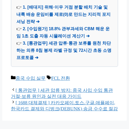
👉
1. [배대지] 위해·이우 거점 분할 배치 기술 및
내륙 배송 운임비를 제로(0)로 만드는 지리적 포지
셔닝 전략 ➔
👉
2. [수입원가] 18.8% 관부과세와 CBM 해운 운
임 1초 도출 자동 시뮬레이션 계산기 ➔
👉
3. [통관업무] 세관 압류·통관 보류를 원천 차단
하는 의류 8침 봉제 라벨 규정 및 72시간 초동 소명
프로토콜 ➔
카
태
중국 수입 실무
FCL 전환
테
그
고
[ 통관업무 ] 세관 압류 방지: 중국 사입 수입 통관
리
거절·보류 원인과 실전 대응 가이드
[ 1688 대체결제 ] 카카오페이.토스.구글.애플페이,
한국카드 결제와 디벙크(DEBUNK) 송금 수수료 절감