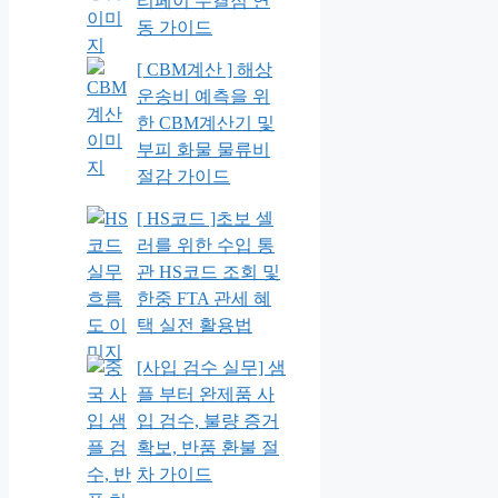
리페이 무결점 연
동 가이드
[ CBM계산 ] 해상
운송비 예측을 위
한 CBM계산기 및
부피 화물 물류비
절감 가이드
[ HS코드 ]초보 셀
러를 위한 수입 통
관 HS코드 조회 및
한중 FTA 관세 혜
택 실전 활용법
[사입 검수 실무] 샘
플 부터 완제품 사
입 검수, 불량 증거
확보, 반품 환불 절
차 가이드