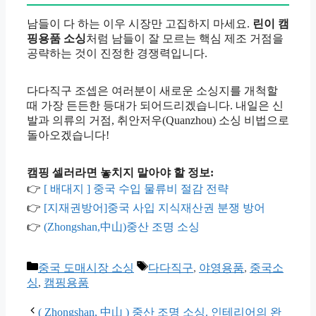
남들이 다 하는 이우 시장만 고집하지 마세요.
린이 캠
핑용품 소싱
처럼 남들이 잘 모르는 핵심 제조 거점을
공략하는 것이 진정한 경쟁력입니다.
다다직구 조셉은 여러분이 새로운 소싱지를 개척할
때 가장 든든한 등대가 되어드리겠습니다. 내일은 신
발과 의류의 거점, 취안저우(Quanzhou) 소싱 비법으로
돌아오겠습니다!
캠핑 셀러라면 놓치지 말아야 할 정보:
👉
[ 배대지 ] 중국 수입 물류비 절감 전략
👉
[지재권방어]중국 사입 지식재산권 분쟁 방어
👉
(Zhongshan,中山)중산 조명 소싱
카
태
중국 도매시장 소싱
다다직구
,
야영용품
,
중국소
테
그
싱
,
캠핑용품
고
리
( Zhongshan, 中山 ) 중산 조명 소싱. 인테리어의 완