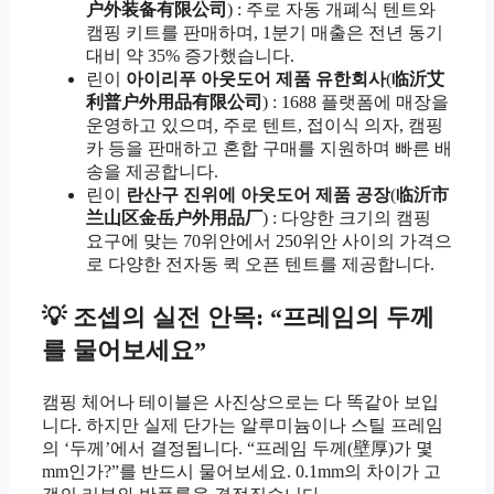
户外装备有限公司
) : 주로 자동 개폐식 텐트와
캠핑 키트를 판매하며, 1분기 매출은 전년 동기
대비 약 35% 증가했습니다.
린이
아이리푸 아웃도어 제품 유한회사
(
临沂艾
利普户外用品有限公司
) : 1688 플랫폼에 매장을
운영하고 있으며, 주로 텐트, 접이식 의자, 캠핑
카 등을 판매하고 혼합 구매를 지원하며 빠른 배
송을 제공합니다.
린이
란산구 진위에 아웃도어 제품 공장
(
临沂市
兰山区金岳户外用品厂
) : 다양한 크기의 캠핑
요구에 맞는 70위안에서 250위안 사이의 가격으
로 다양한 전자동 퀵 오픈 텐트를 제공합니다.
💡 조셉의 실전 안목: “프레임의 두께
를 물어보세요”
캠핑 체어나 테이블은 사진상으로는 다 똑같아 보입
니다. 하지만 실제 단가는 알루미늄이나 스틸 프레임
의 ‘두께’에서 결정됩니다. “프레임 두께(壁厚)가 몇
mm인가?”를 반드시 물어보세요. 0.1mm의 차이가 고