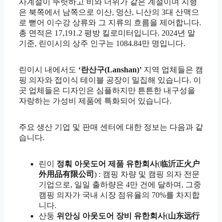
사계절이 뚜렷하고 비와 더위가 같은 계절이며 지형
은 북쪽에서 남쪽으로 이산, 멍산, 니산의 3대 산맥으
로 뻗어 이수강 상류와 그 지류의 흐름을 제어합니다.
총 면적은 17,191.2 평방 킬로미터입니다. 2024년 말
기준, 린이시의 상주 인구는 1084.84만 명입니다.
린이시 내에서도
‘란산구(Lanshan)’
지역 업체들은 캠
핑 의자와 접이식 테이블 공장이 밀집해 있습니다. 이
곳 업체들은 디자인은 심플하지만 튼튼한 내구성을
자랑하는 가성비 제품에 특화되어 있습니다.
주요 생산 기업 및 판매 센터에 대한 정보는 다음과 같
습니다.
린이
정훠 아웃도어 제품 유한회사
(‌
临沂正火户
外用品有限公司
) : 캠핑 차량 및 캠핑 의자 전문
기업으로, 일일 출하량은 4만 건에 달하며, 그중
캠핑 의자가 국내 시장 점유율의 70%를 차지합
니다.
산둥
위안싱 아웃도어 장비 유한회사
(
山东远行