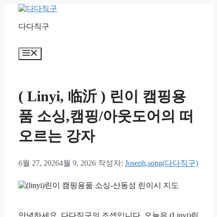
컨
텐
다다직구
츠
로
건
메
너
뉴
뛰
기
( Linyi, 临沂 ) 린이 캠핑용
품 소싱,캠핑/아웃도어의 떠
오르는 강자
6월 27, 2026
4월 9, 2026
작성자:
Joseph,song(다다직구)
안녕하세요, 다다직구의 조셉입니다. 오늘은 (Linyi)린