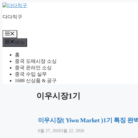
컨
텐
다다직구
츠
로
건
메
너
뉴
메뉴
뛰
기
홈
중국 도매시장 소싱
중국 온라인 소싱
중국 수입 실무
1688 신상품 & 공구
이우시장1기
이우시장( Yiwu Market )1기 특징
6월 27, 2026
3월 22, 2026