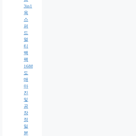
3in1
옥
스
퍼
드
멀
티
백
팩
1688
도
매
마
진
및
공
장
정
밀
분