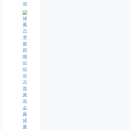
석
가
정
용
저
소
음
냉
풍