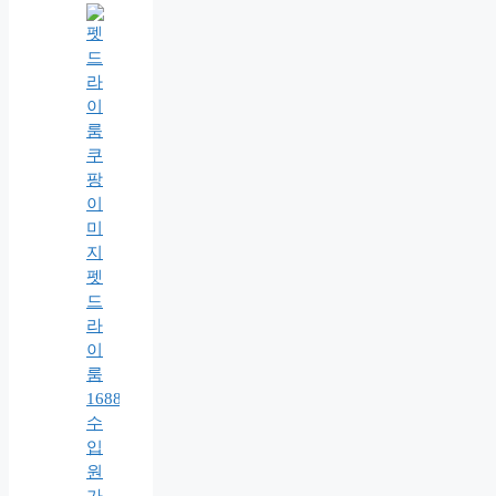
펫
드
라
이
룸
1688
수
입
원
가