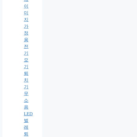
가
정
용
전
기
모
기
퇴
치
기
무
소
음
LED
벌
레
퇴