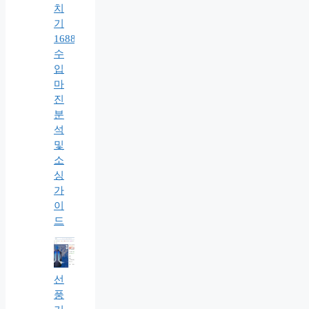
치
기
1688
수
입
마
진
분
석
및
소
싱
가
이
드
선
풍