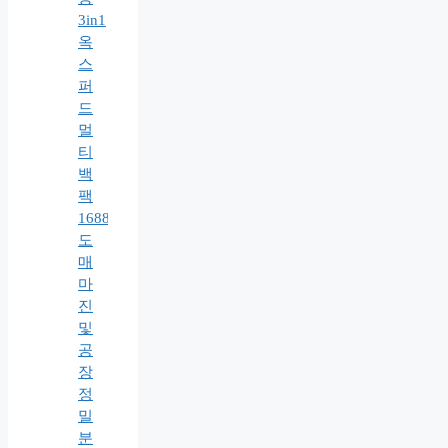
3in1
옥
스
퍼
드
멀
티
백
팩
1688
도
매
마
진
및
공
장
정
밀
분