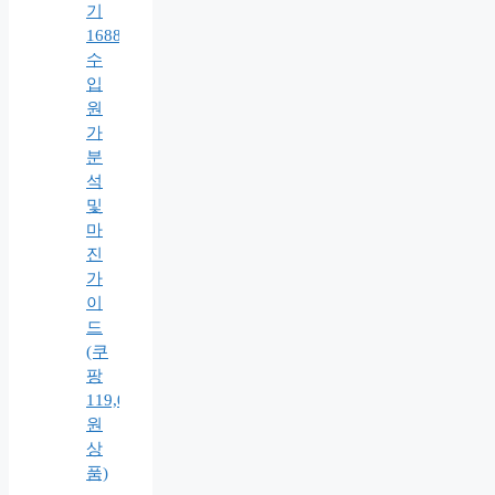
기
1688
수
입
원
가
분
석
및
마
진
가
이
드
(쿠
팡
119,000
원
상
품)