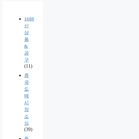
수량, 그리고 내륙 물류
비와 포장 상태에 따라
때로는 타오바오가 최종
1688
마진 면에서 훨씬 유리
신
할 수 있습니다. 60대 베
상
테랑 사업가의 눈으로
품
두 플랫폼의 숨겨진 단
&
가 진실을 낱낱이 파헤
공
쳐 드립니다. 중국 구매
대행이나 소싱을 처음
구
(11)
시작하는 초보 셀러분들
을 만나보면, 열에 아홉
중
은 …
더 읽기
국
도
매
시
장
소
싱
(39)
중