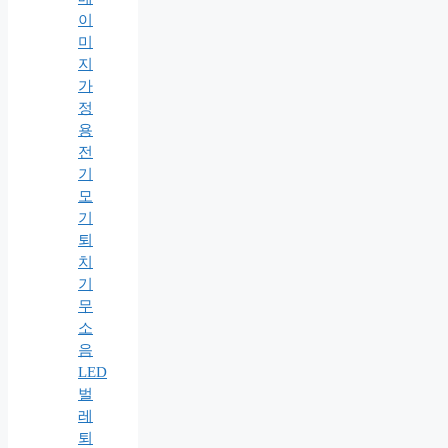
가
정
용
전
기
모
기
퇴
치
기
무
소
음
LED
벌
레
퇴