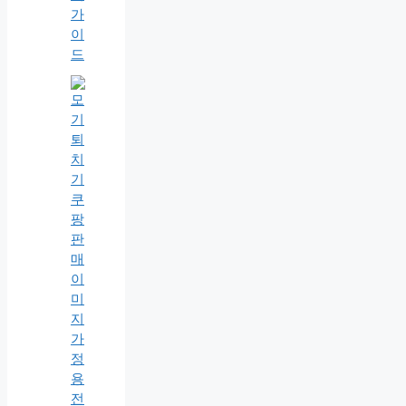
가
이
드
가
정
용
전