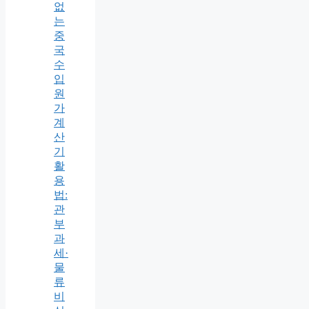
없
는
중
국
수
입
원
가
계
산
기
활
용
법:
관
부
과
세·
물
류
비