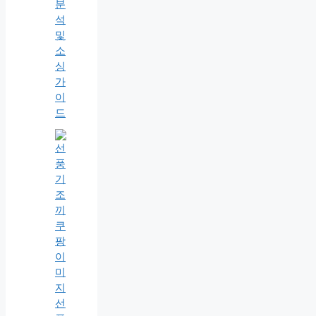
분
석
및
소
싱
가
이
드
선