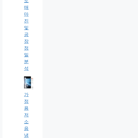
도
매
마
진
및
공
장
정
밀
분
석
가
정
용
저
소
음
냉