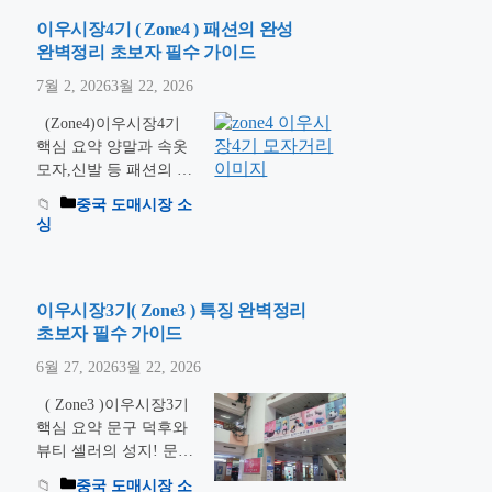
수익 소싱 전략을 공개
합니다. 안녕하세요, 다
이우시장4기 ( Zone4 ) 패션의 완성
다직구의 조셉입니다.
완벽정리 초보자 필수 가이드
😊 2011년에 완공된 5기
7월 2, 2026
3월 22, 2026
(District 5)는 이우 국제
상무성의 대장정을 마무
(Zone4)이우시장4기
리하는 구역이자 가장
핵심 요약 양말과 속옷
현대적인 시설을 갖춘
모자,신발 등 패션의 끝
곳입니다. 깨끗한 쇼룸
판왕! 16,000개 매장이
중국 도매시장 소
과 세련된 디자인의 제
밀집한 이우 시장 4기
싱
품들이 많아 고급형 비
(District 4)의 규모를 활
즈니스를 지향하는 셀러
용한 박리다매 소싱 및
들에게 인기가 …
더 읽
품질 선별 전략을 상세
기
히 안내합니다. 이우시
이우시장3기( Zone3 ) 특징 완벽정리
장 4기는 2008년 10월
초보자 필수 가이드
21일에 개장했으며, 건
6월 27, 2026
3월 22, 2026
축 면적만 약 108만㎡에
달하는 대형 구역입니
( Zone3 )이우시장3기
다. 약 16,000개 이상의
핵심 요약 문구 덕후와
점포가 입점해 있고, 상
뷰티 셀러의 성지! 문화
업 시설 기준으로는 2만
상품과 레저 용품이 집
중국 도매시장 소