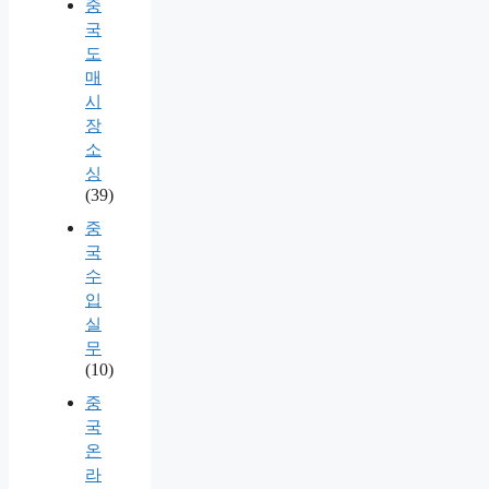
중
국
도
매
시
장
소
싱
(39)
중
국
수
입
실
무
(10)
중
국
온
라