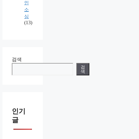
인
소
싱
(13)
검색
검
색
인기
글