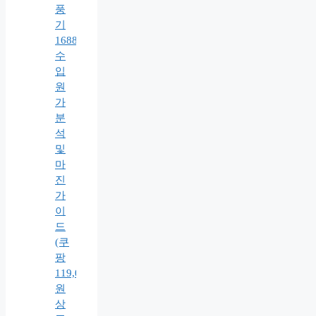
풍
기
1688
수
입
원
가
분
석
및
마
진
가
이
드
(쿠
팡
119,000
원
상