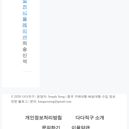
실
전
시
뮬
레
이
션
의
송
신
석
© 2026 다다직구 | 운영자: Joseph Song | 중국 구매대행·배송대행·수입 정보
전문 블로그 | 문의: hanguosong@gmail.com
개인정보처리방침
다다직구 소개
문의하기
이용약관