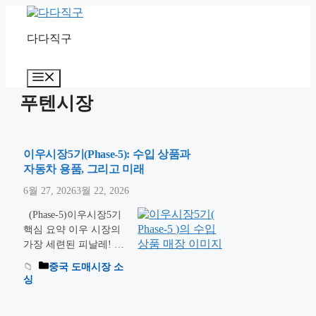
컨
텐
다다직구
츠
로
건
메
너
뉴
푸텐시장
뛰
기
이우시장5기(Phase-5): 수입 상품과
자동차 용품, 그리고 미래
6월 27, 2026
3월 22, 2026
(Phase-5)이우시장5기
핵심 요약 이우 시장의
가장 세련된 피날레! 침
구류, 자동차 용품, 애완
중국 도매시장 소
용품의 신성장 동력이
싱
집결된 5기(District 5)의
품목 분석과 고단가 고