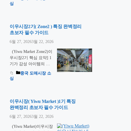
개를 넘는 규모예요. 다
결된 이우 시장 3기
싱
른 구역과 …
더 읽기
(District 3)의 층별 분석
과 브랜드화를 위한
OEM 소싱 전략을 공개
합니다. 안녕하세요, 다
이우시장2기( Zone2 ) 특징 완벽정리
다직구의 조셉입니다.
초보자 필수 가이드
😊 3기는 전문적인 지식
6월 27, 2026
3월 22, 2026
이 필요한 문구, 화장품,
스포츠 용품이 가득한
(Yiwu Market Zone2)이
곳입니다. 2005년 오픈
우시장2기 핵심 요약] 1
한 이곳은 ‘H 구역’으로
기가 감성 아이템의 천
불리며 약 6,000개 이상
국이라면, 2기는 실용
중국 도매시장 소
의 전문 부스가 밀집해
비즈니스의 전장입니다.
싱
있습니다. …
더 읽기
가방, 하드웨어(공구),
소형 가전의 메카인 2기
에서 고부가가치 상품을
발굴하는 정밀 소싱 전
이우시장( Yiwu Market )1기 특징
략을 공개합니다. 안녕
완벽정리 초보자 필수 가이드
하세요, 다다직구의 조
6월 27, 2026
3월 22, 2026
셉입니다. 😊 이우 시장
1기에서 트렌드를 보셨
(Yiwu Market)이우시장