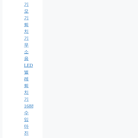
기
모
기
퇴
치
기
무
소
음
LED
벌
레
퇴
치
기
1688
수
입
마
진