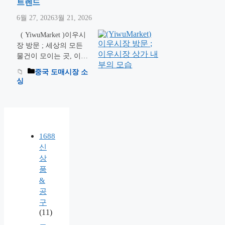
팁을 총정리해 드립니
트렌드
다. 지금 바로 확인해보
6월 27, 2026
3월 21, 2026
세요! “이번에는 진짜
대박 아이템 하나 잡아
( YiwuMarket )이우시
야 하는데…” 소싱을 고
장 방문 ; 세상의 모든
민하는 셀러라면 누구나
물건이 모이는 곳, 이우
하는 생각이죠? 저도 얼
시장에 가보셨나요? 시
중국 도매시장 소
마 전 이우 시장을 …
더
장 총면적이 640만 평방
싱
읽기
미터로 축구장 900개.
여의도의 2.2배의 규모
의 압도적인 스케일을
자랑하는 중국 이우 소
상품 시장의 최신 방문
1688
기와 함께, 1인 셀러부
신
터 대형 유통사까지 반
상
드시 알아야 할 2026년
품
구매 트렌드 변화를 정
&
리해 드립니다. 이 글 하
공
나로 이우 시장 정복 준
구
비를 끝내보세요! 저는
(11)
이우에서 …
더 읽기