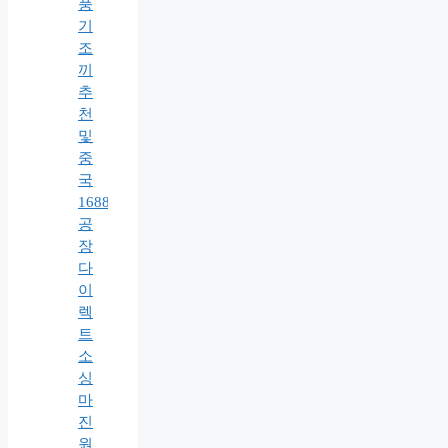
풍
기
조
끼
추
천
및
중
국
1688
공
장
다
이
렉
트
소
싱
마
진
원