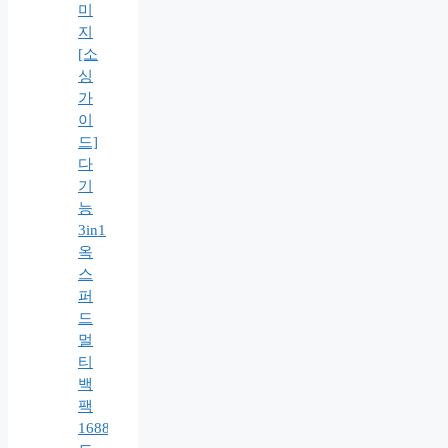
[소
싱
가
이
드]
다
기
능
3in1
옥
스
퍼
드
멀
티
백
팩
1688