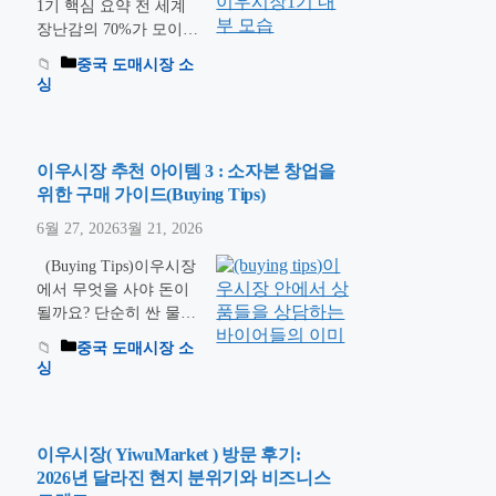
다면, 이제 본격적인 ‘기
1기 핵심 요약 전 세계
능성 제품’을 만나볼 차
장난감의 70%가 모이는
례입니다. 2004년에 완
이우 시장의 심장, 1기
중국 도매시장 소
공된 이우시장2기
를 아시나요? 단순한 시
싱
(District 2)는 F구역과 G
장 조사를 넘어 장난감,
구역으로 나뉘며, 우산
쥬얼리, 공예품의 카테
부터 최첨단 소형 가전
고리별 전문 소싱 전략
까지 실생활에 밀접한
을 통해 수익률을 극대
이우시장 추천 아이템 3 : 소자본 창업을
…
더 읽기
화하는 비결을 공개합니
위한 구매 가이드(Buying Tips)
다. 이우(Yiwu) 국제 상
6월 27, 2026
3월 21, 2026
무성에서 가장 역사가
깊고 활기찬 곳을 꼽으
(Buying Tips)이우시장
라면 단연 1기(District 1)
에서 무엇을 사야 돈이
입니다. 2002년에 개장
될까요? 단순히 싼 물건
한 이곳은 총 4개 층으
을 찾는 시대는 지났습
중국 도매시장 소
로 구성되어 있으며, 약
니다. AI 장난감부터 친
싱
1만 개 이상의 …
더 읽
환경 라이프스타일 굿즈
기
까지, 2026년 이우 시장
의 핵심 추천 카테고리
와 실패 없는 사입을 위
이우시장( YiwuMarket ) 방문 후기:
한 ‘현지 전문가급’ 구매
2026년 달라진 현지 분위기와 비즈니스