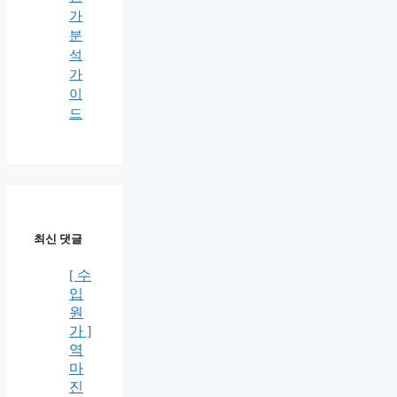
가
분
석
가
이
드
최신 댓글
[ 수
입
원
가 ]
역
마
진