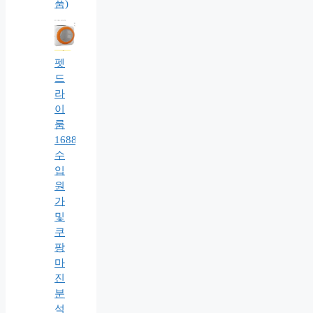
품)
펫
드
라
이
룸
1688
수
입
원
가
및
쿠
팡
마
진
분
석