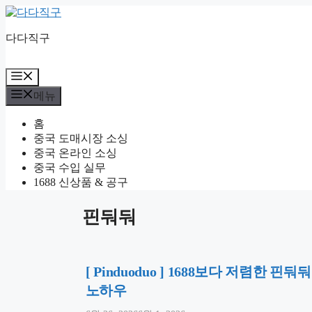
컨
텐
다다직구
츠
로
건
메
너
뉴
메뉴
뛰
기
홈
중국 도매시장 소싱
중국 온라인 소싱
중국 수입 실무
1688 신상품 & 공구
핀둬둬
[ Pinduoduo ] 1688보다 저렴한
노하우