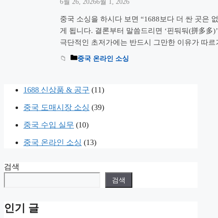
6월 26, 2026
6월 1, 2026
중국 소싱을 하시다 보면 “1688보다 더 싼 곳은
게 됩니다. 결론부터 말씀드리면 ‘핀둬둬(拼多多)’
극단적인 초저가에는 반드시 그만한 이유가 따르기
조와 이용 방법, 그리고 제가 직접 겪은 황당한 ‘
중국 온라인 소싱
시 절대 놓쳐서는 안 될 핵심 주의사항을 짚어드
1688 신상품 & 공구
(11)
중국 도매시장 소싱
(39)
중국 수입 실무
(10)
중국 온라인 소싱
(13)
검색
검색
인기 글