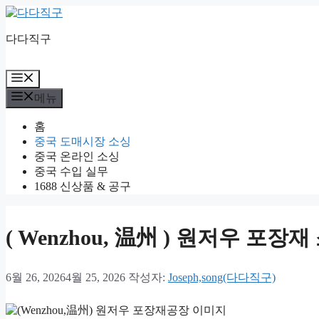
컨
텐
다다직구
츠
로
건
메
너
뉴
메뉴
뛰
기
홈
중국 도매시장 소싱
중국 온라인 소싱
중국 수입 실무
1688 신상품 & 공구
( Wenzhou, 温州 ) 원저우 
6월 26, 2026
4월 25, 2026
작성자:
Joseph,song(다다직구)