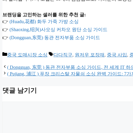
브랜딩을 고민하는 셀러를 위한 추천 글:
👉
(Huadu,花都) 화두 가죽 가방 소싱
👉
(Shaoxing,绍兴)사오싱 커차오 원단 소싱 가이드
👉
(Dongguan,东莞) 동관 전자부품 소싱 가이드
카
태
중국 도매시장 소싱
다다직구
,
원저우 포장재
,
중국 사입
,
테
그
고
( Dongguan, 东莞 ) 동관 전자부품 소싱 가이드, 전 세계 I
리
( Pujiang, 浦江 ) 푸장 크리스탈 자물쇠 소싱 완벽 가이드: 7
댓글 남기기
댓
글