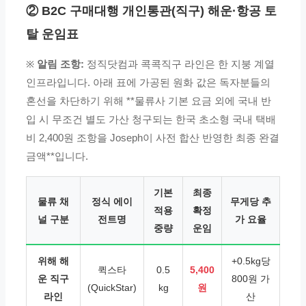
② B2C 구매대행 개인통관(직구) 해운·항공 토
탈 운임표
※
알림 조항:
정직닷컴과 콕콕직구 라인은 한 지붕 계열
인프라입니다. 아래 표에 가공된 원화 값은 독자분들의
혼선을 차단하기 위해 **물류사 기본 요금 외에 국내 반
입 시 무조건 별도 가산 청구되는 한국 초소형 국내 택배
비 2,400원 조항을 Joseph이 사전 합산 반영한 최종 완결
금액**입니다.
기본
최종
물류 채
정식 에이
무게당 추
적용
확정
널 구분
전트명
가 요율
중량
운임
위해 해
+0.5kg당
퀵스타
0.5
5,400
운 직구
800원 가
(QuickStar)
kg
원
라인
산