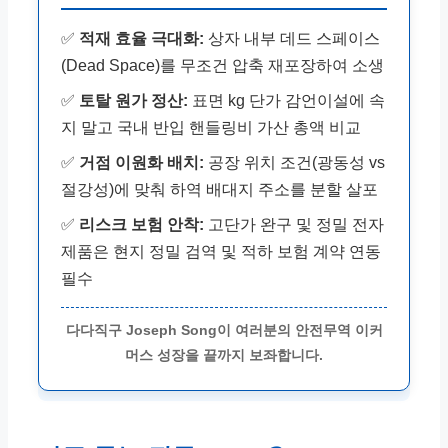
✅
적재 효율 극대화:
상자 내부 데드 스페이스
(Dead Space)를 무조건 압축 재포장하여 소생
✅
토탈 원가 정산:
표면 kg 단가 감언이설에 속
지 말고 국내 반입 핸들링비 가산 총액 비교
✅
거점 이원화 배치:
공장 위치 조건(광동성 vs
절강성)에 맞춰 하역 배대지 주소를 분할 살포
✅
리스크 보험 안착:
고단가 완구 및 정밀 전자
제품은 현지 정밀 검역 및 적하 보험 계약 연동
필수
다다직구 Joseph Song이 여러분의 안전무역 이커
머스 성장을 끝까지 보좌합니다.