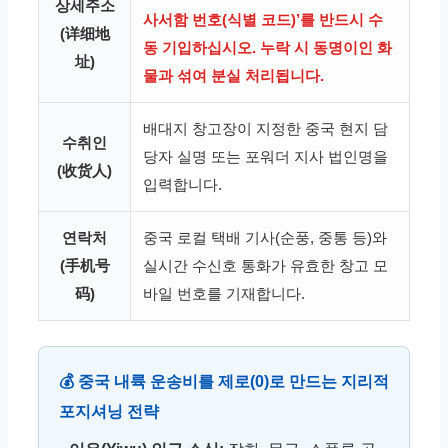
상세주소
사서함 번호(식별 코드)’를 반드시 수
(详细地
동 기입하십시오. 누락 시 동명이인 화
址)
물과 섞여 분실 처리됩니다.
배대지 창고장이 지정한 중국 현지 담
수취인
당자 실명 또는 포워더 지사 법인명을
(收货人)
입력합니다.
연락처
중국 로컬 택배 기사(순풍, 중통 등)와
(手机号
실시간 수신호 통화가 유효한 창고 모
码)
바일 번호를 기재합니다.
💰 중국 내륙 운송비를 제로(0)로 만드는 지리적
포지셔닝 전략