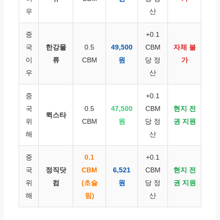
우
산
중
+0.1
국
한강물
0.5
49,500
CBM
자체 불
이
류
CBM
원
당 정
가
우
산
중
+0.1
국
0.5
47,500
CBM
현지 전
퀵스타
위
CBM
원
당 정
권 지원
해
산
중
0.1
+0.1
국
정직닷
CBM
6,521
CBM
현지 전
위
컴
(초슬
원
당 정
권 지원
해
림)
산