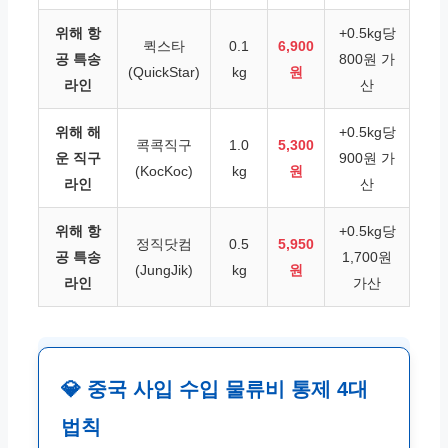
위해 항
+0.5kg당
퀵스타
0.1
6,900
공 특송
800원 가
(QuickStar)
kg
원
라인
산
위해 해
+0.5kg당
콕콕직구
1.0
5,300
운 직구
900원 가
(KocKoc)
kg
원
라인
산
위해 항
+0.5kg당
정직닷컴
0.5
5,950
공 특송
1,700원
(JungJik)
kg
원
라인
가산
💎 중국 사입 수입 물류비 통제 4대
법칙