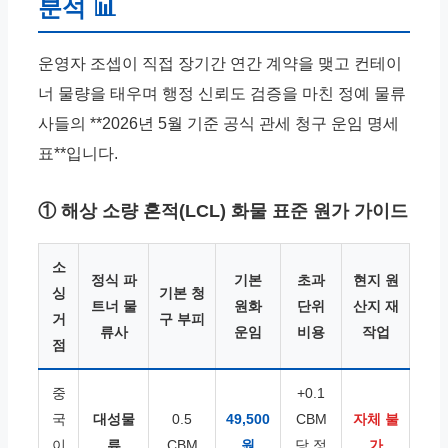
분석 📊
운영자 조셉이 직접 장기간 연간 계약을 맺고 컨테이
너 물량을 태우며 행정 신뢰도 검증을 마친 정예 물류
사들의 **2026년 5월 기준 공식 관세 청구 운임 명세
표**입니다.
① 해상 소량 혼적(LCL) 화물 표준 원가 가이드
소
정식 파
기본
초과
현지 원
싱
기본 청
트너 물
원화
단위
산지 재
거
구 부피
류사
운임
비용
작업
점
중
+0.1
국
대성물
0.5
49,500
CBM
자체 불
이
류
CBM
원
당 정
가