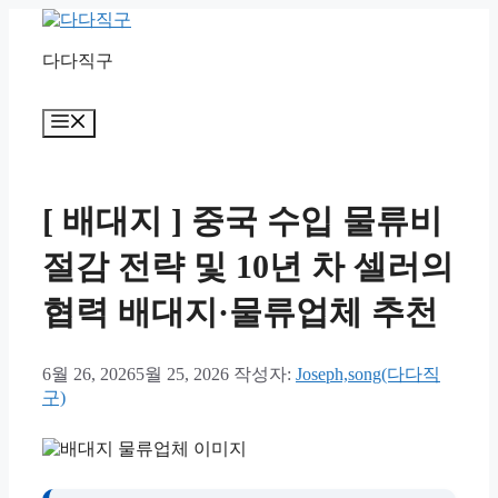
컨
텐
다다직구
츠
로
건
메
너
뉴
뛰
기
[ 배대지 ] 중국 수입 물류비
절감 전략 및 10년 차 셀러의
협력 배대지·물류업체 추천
6월 26, 2026
5월 25, 2026
작성자:
Joseph,song(다다직
구)