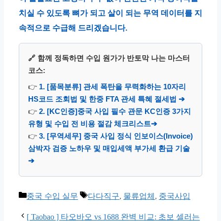
치실 수 있도록 뼈가 되고 살이 되는 무역 데이터를 지
속적으로 수급해 드리겠습니다.
🔗 함께 정독하면 수입 원가가 반토막 나는 마스터
코스:
👉
1. [품목분류] 관세 폭탄을 무력화하는 10자리
HS코드 조회법 및 한중 FTA 관세 특혜 절세법 ➔
👉
2. [KC인증]중국 사입 필수 관문 KC인증 3가지
유형 및 수입 전 비용 절감 체크리스트➔
👉
3. [무역세무] 중국 사입 정식 인보이스(Invoice)
삼박자 검증 노하우 및 매입세액 부가세 환급 기술
➔
카
태
중국 수입 실무
다다직구
,
물류업체
,
중국사입
테
그
고
[ Taobao ] 타오바오 vs 1688 완벽 비교: 초보 셀러는