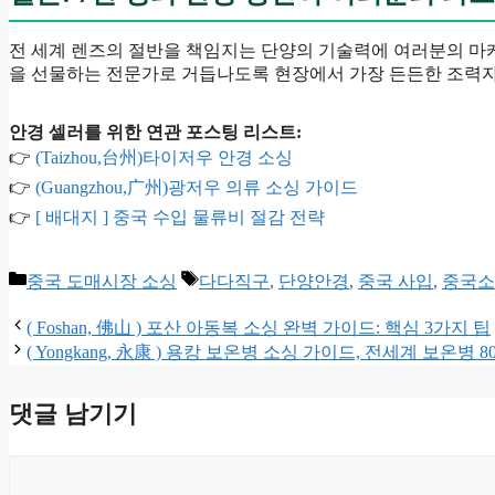
전 세계 렌즈의 절반을 책임지는 단양의 기술력에 여러분의 마케
을 선물하는 전문가로 거듭나도록 현장에서 가장 든든한 조력
안경 셀러를 위한 연관 포스팅 리스트:
👉
(Taizhou,台州)타이저우 안경 소싱
👉
(Guangzhou,广州)광저우 의류 소싱 가이드
👉
[ 배대지 ] 중국 수입 물류비 절감 전략
카
태
중국 도매시장 소싱
다다직구
,
단양안경
,
중국 사입
,
중국소
테
그
고
( Foshan, 佛山 ) 포산 아동복 소싱 완벽 가이드: 핵심 3가지 팁
리
( Yongkang, 永康 ) 용캉 보온병 소싱 가이드, 전세계 보온병 
댓글 남기기
댓
글