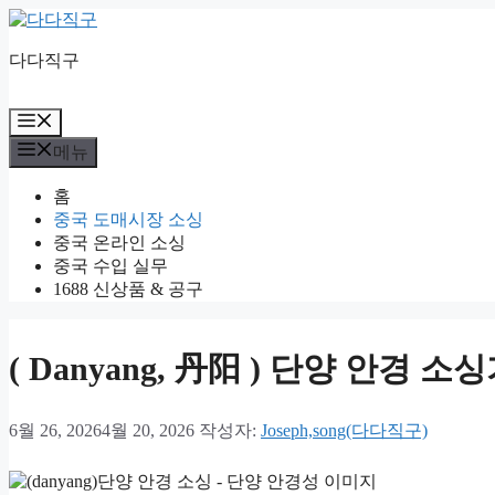
컨
텐
다다직구
츠
로
건
메
너
뉴
메뉴
뛰
기
홈
중국 도매시장 소싱
중국 온라인 소싱
중국 수입 실무
1688 신상품 & 공구
( Danyang, 丹阳 ) 단양 안경
6월 26, 2026
4월 20, 2026
작성자:
Joseph,song(다다직구)