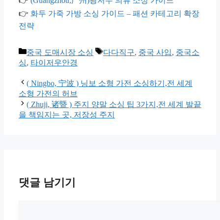
👉
(Guangzhou,广州)광저우 의류 소싱 가이드
👉
화두 가죽 가방 소싱 가이드 – 패션 카테고리 확장
전략
카
태
중국 도매시장 소싱
다다직구
,
중국 사입
,
중국소
테
그
싱
,
타이저우안경
고
리
( Ningbo, 宁波 ) 닝보 소형 가전 소싱하기,전 세계
소형 가전의 허브
( Zhuji, 诸暨 ) 주지 양말 소싱 팁 3가지,전 세계 발끝
을 책임지는 곳, 저장성 주지
댓글 남기기
댓
글