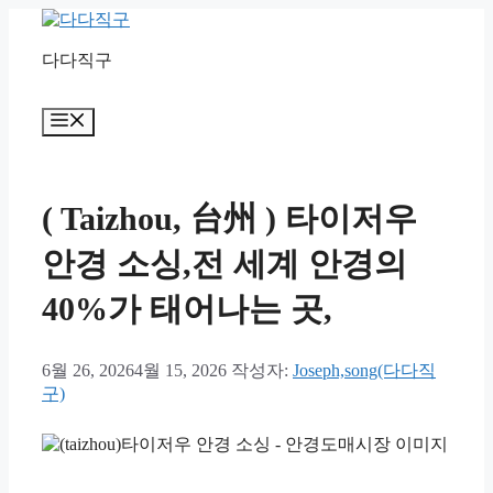
컨
텐
다다직구
츠
로
건
메
너
뉴
뛰
기
( Taizhou, 台州 ) 타이저우
안경 소싱,전 세계 안경의
40%가 태어나는 곳,
6월 26, 2026
4월 15, 2026
작성자:
Joseph,song(다다직
구)