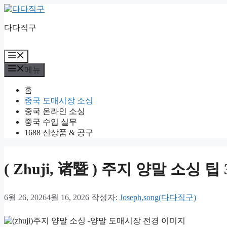
컨
텐
다다직구
츠
로
건
메
너
뉴
메뉴
뛰
기
홈
중국 도매시장 소싱
중국 온라인 소싱
중국 수입 실무
1688 신상품 & 공구
( Zhuji, 诸暨 ) 주지 양말 소
6월 26, 2026
4월 16, 2026
작성자:
Joseph,song(다다직구)