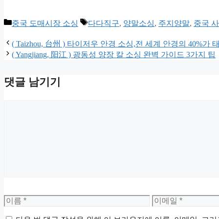
카
태
중국 도매시장 소싱
다다직구
,
양말소싱
,
주지양말
,
중국 
테
그
고
( Taizhou, 台州 ) 타이저우 안경 소싱,전 세계 안경의 40%가
리
( Yangjiang, 阳江 ) 광동성 양장 칼 소싱 완벽 가이드 3가지 팁
댓글 남기기
댓
글
이
이
름
메