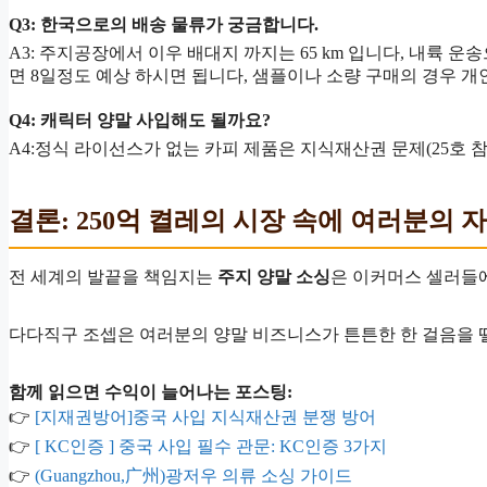
Q3: 한국으로의 배송 물류가 궁금합니다.
A3: 주지공장에서 이우 배대지 까지는 65 km 입니다, 내륙 운
면 8일정도 예상 하시면 됩니다, 샘플이나 소량 구매의 경우 
Q4: 캐릭터 양말 사입해도 될까요?
A4:정식 라이선스가 없는 카피 제품은 지식재산권 문제(25호
결론: 250억 켤레의 시장 속에 여러분의
전 세계의 발끝을 책임지는
주지 양말 소싱
은 이커머스 셀러들에
다다직구 조셉은 여러분의 양말 비즈니스가 튼튼한 한 걸음을 뗄
함께 읽으면 수익이 늘어나는 포스팅:
👉
[지재권방어]중국 사입 지식재산권 분쟁 방어
👉
[ KC인증 ] 중국 사입 필수 관문: KC인증 3가지
👉
(Guangzhou,广州)광저우 의류 소싱 가이드