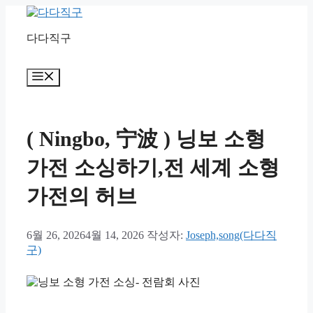
컨
텐
다다직구
츠
로
건
메
너
뉴
뛰
기
( Ningbo, 宁波 ) 닝보 소형
가전 소싱하기,전 세계 소형
가전의 허브
6월 26, 2026
4월 14, 2026
작성자:
Joseph,song(다다직
구)