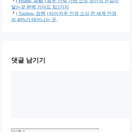
리
( Huadu, 花都 ) 화두 가죽 가방 소싱,장인의 손길이
닿는곳 완벽 가이드 팁3가지
( Taizhou, 台州 ) 타이저우 안경 소싱,전 세계 안경
의 40%가 태어나는 곳,
댓글 남기기
댓
글
이
이