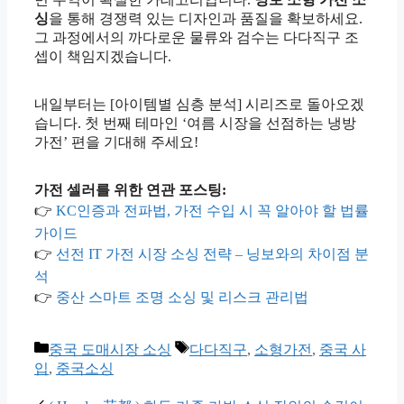
싱
을 통해 경쟁력 있는 디자인과 품질을 확보하세요.
그 과정에서의 까다로운 물류와 검수는 다다직구 조
셉이 책임지겠습니다.
내일부터는 [아이템별 심층 분석] 시리즈로 돌아오겠
습니다. 첫 번째 테마인 ‘여름 시장을 선점하는 냉방
가전’ 편을 기대해 주세요!
가전 셀러를 위한 연관 포스팅:
👉
KC인증과 전파법, 가전 수입 시 꼭 알아야 할 법률
가이드
👉
선전 IT 가전 시장 소싱 전략 – 닝보와의 차이점 분
석
👉
중산 스마트 조명 소싱 및 리스크 관리법
카
태
중국 도매시장 소싱
다다직구
,
소형가전
,
중국 사
테
그
입
,
중국소싱
고