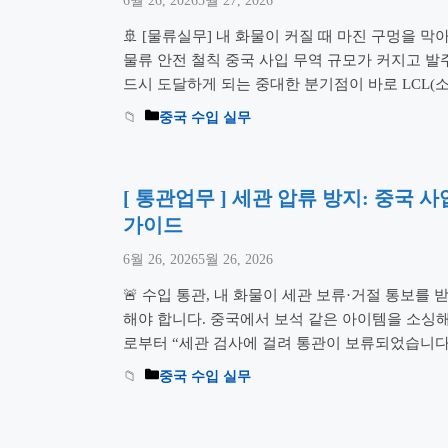
6월 26, 2026
5월 27, 2026
🚢 [물류실무] 내 화물이 커질 때 마진 구멍을 막아
물류 안전 철칙 중국 사입 무역 규모가 커지고 발주
드시 도달하게 되는 중대한 분기점이 바로 LCL(소
로의 전환 타이밍입니다. 막연하게 “물량이 많아
중국 수입 실무
다간 보이지 않는 고정 부대비용 폭탄을 맞고 마
[ 통관업무 ] 세관 압류 방지: 중국 
가이드
6월 26, 2026
5월 26, 2026
🚨 수입 통관, 내 화물이 세관 보류·거절 통보를 
해야 합니다. 중국에서 보석 같은 아이템을 소싱
로부터 “세관 검사에 걸려 통관이 보류되었습니다
차갑게 식는 기분이 듭니다. 올바른 행정 절차를 
중국 수입 실무
절로, 거절이 ‘세관 압류 및 강제 폐기’라는 매매
더 읽기