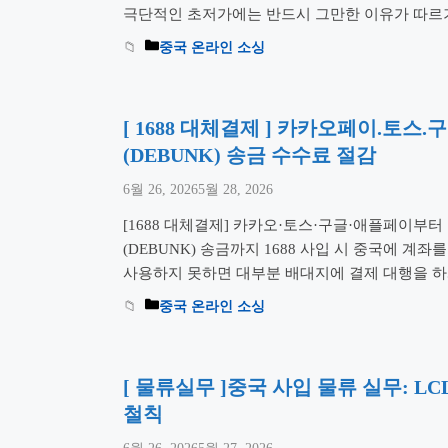
극단적인 초저가에는 반드시 그만한 이유가 따르기
조와 이용 방법, 그리고 제가 직접 겪은 황당한 ‘
중국 온라인 소싱
시 절대 놓쳐서는 안 될 핵심 주의사항을 짚어드
[ 1688 대체결제 ] 카카오페이.토
(DEBUNK) 송금 수수료 절감
6월 26, 2026
5월 28, 2026
[1688 대체결제] 카카오·토스·구글·애플페이부터
(DEBUNK) 송금까지 1688 사입 시 중국에 
사용하지 못하면 대부분 배대지에 결제 대행을 하게 되
행 수수료와 환율 변동 리스크는 셀러의 마진을 
중국 온라인 소싱
를 통해 한국 결제 인프라를 1688에 이식하는 법
기술을 완전히 마스터하십시오. 1. 1688 알리페이
[ 물류실무 ]중국 사입 물류 실무: L
철칙