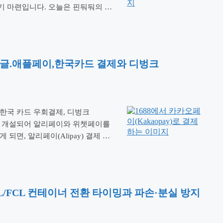
 마련입니다. 오늘은 핀둬둬의 구
비닐 구두’ 사건을 통해 초저가 소싱
리겠습니다. 이 …
더 읽기
스.구글.애플페이,한국카드 결제와 디벙크
 한국 카드 우회결제, 디벙크
계좌를 개설되어 알리페이와 위쳇페이를
면, 알리페이(Alipay) 결제 대
갉아먹는 주범입니다. 오늘 이 가이드
과, 수수료를 극적으로 낮추는 송금
 …
더 읽기
CL/FCL 컨테이너 전환 타이밍과 파손·분실 방지