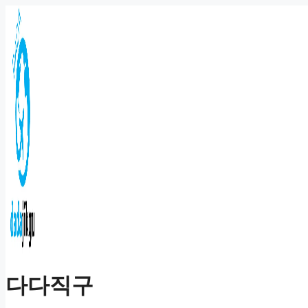
컨
텐
츠
로
건
너
뛰
기
다다직구