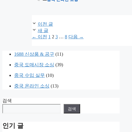
구매대행이나 소싱을 처음 시작하는 초보 셀러분들
더 읽기
이전 글
새 글
페
페
페
페
←
이전
1
2
3
…
8
다음
→
이
이
이
이
지
지
지
지
1688 신상품 & 공구
(11)
중국 도매시장 소싱
(39)
중국 수입 실무
(10)
중국 온라인 소싱
(13)
검색
검색
인기 글