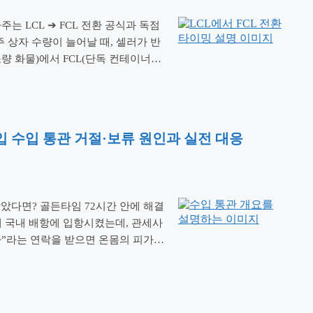
주는 LCL ➔ FCL 전환 공식과 독점
 상자 수량이 늘어날 때, 셀러가 반
량 화물)에서 FCL(단독 컨테이너)
졌으니 컨테이너 하나 빌려야지” 했
진이 …
더 읽기
사입 수입 통관 거절·보류 원인과 실전 대응
받았다면? 골든타임 72시간 안에 해결
해 국내 배항에 입항시켰는데, 관세사
”라는 연락을 받으면 온몸의 피가
모른 채 시간을 허비하면 보류가 거
 손실로 이어집니다. 신고서 …