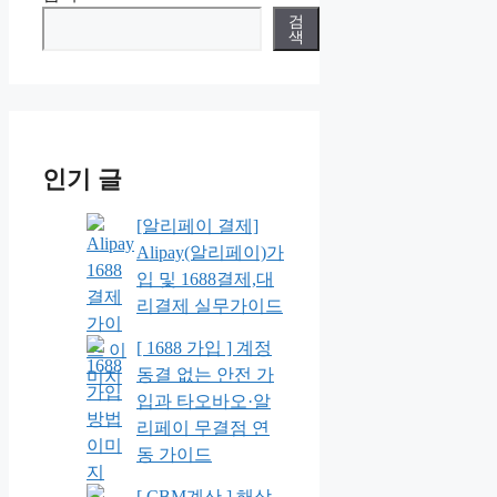
검
색
인기 글
[알리페이 결제]
Alipay(알리페이)가
입 및 1688결제,대
리결제 실무가이드
[ 1688 가입 ] 계정
동결 없는 안전 가
입과 타오바오·알
리페이 무결점 연
동 가이드
[ CBM계산 ] 해상