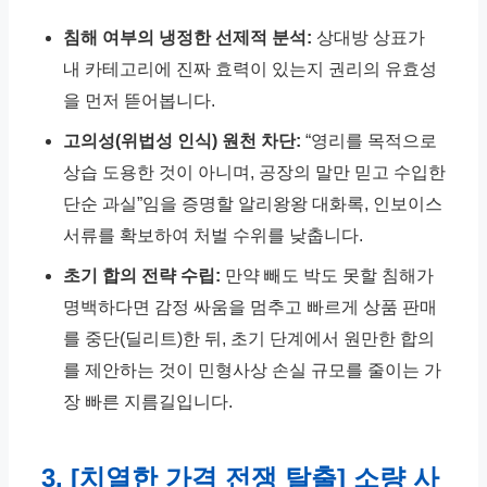
침해 여부의 냉정한 선제적 분석:
상대방 상표가
내 카테고리에 진짜 효력이 있는지 권리의 유효성
을 먼저 뜯어봅니다.
고의성(위법성 인식) 원천 차단:
“영리를 목적으로
상습 도용한 것이 아니며, 공장의 말만 믿고 수입한
단순 과실”임을 증명할 알리왕왕 대화록, 인보이스
서류를 확보하여 처벌 수위를 낮춥니다.
초기 합의 전략 수립:
만약 빼도 박도 못할 침해가
명백하다면 감정 싸움을 멈추고 빠르게 상품 판매
를 중단(딜리트)한 뒤, 초기 단계에서 원만한 합의
를 제안하는 것이 민형사상 손실 규모를 줄이는 가
장 빠른 지름길입니다.
3. [치열한 가격 전쟁 탈출] 소량 사