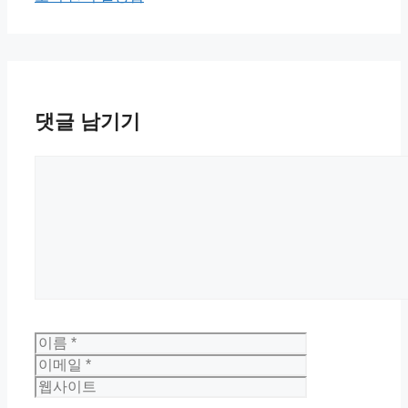
댓글 남기기
댓
글
이
이
름
메
웹
일
사
이