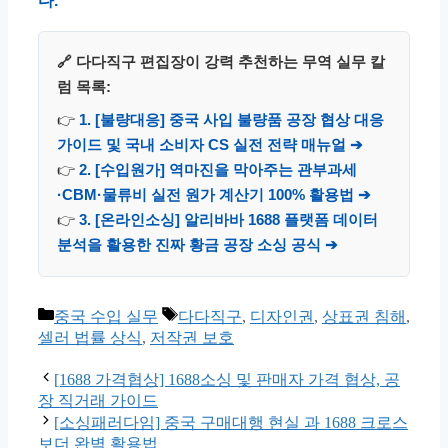
다.
🔗 다다직구 편집장이 강력 추천하는 무역 실무 칼
럼 목록:
👉
1. [불량대응] 중국 사입 불량품 공장 협상 대응
가이드 및 국내 소비자 CS 실전 전략 매뉴얼 ➔
👉
2. [수입원가] 역마진을 막아주는 관부과세
·CBM·물류비 실전 원가 계산기 100% 활용법 ➔
👉
3. [온라인소싱] 알리바바 1688 플랫폼 데이터
분석을 활용한 진짜 황금 공장 소싱 공식 ➔
카
태
중국 수입 실무
다다직구
,
디자인권
,
상표권 침해
,
테
그
셀러 법률 상식
,
저작권 보호
고
리
[1688 가격협상] 1688소싱 및 판매자 가격 협상, 공
장 직거래 가이드
[소싱패러다임] 중국 구매대행 현실 과 1688 크로스
보더 완벽 활용법