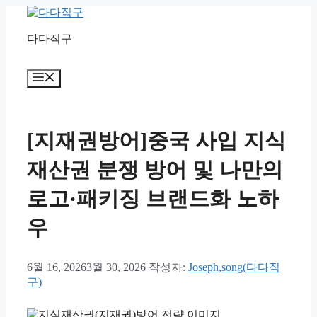
컨
텐
다다직구
츠
로
건
메
너
뉴
뛰
기
[지재권방어]중국 사입 지식
재산권 분쟁 방어 및 나만의
로고·패키징 브랜드화 노하
우
6월 16, 2026
3월 30, 2026
작성자:
Joseph,song(다다직
구)